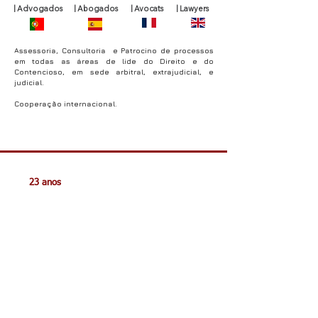
| Advogados | Abogados | Avocats | Lawyers
Assessoria, Consultoria e Patrocino de processos
em todas as áreas de lide do Direito e do
Contencioso, em sede arbitral, extrajudicial, e
judicial.
Cooperação internacional.
AMRICHOTUR, Actividades Hoteleiras,
Restauração e Turismo
​ 23 anos