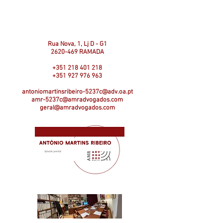
Rua Nova, 1, Lj D - G1
2620-469
RAMADA
+351 218 401 218
+351 927 976 963
antoniomartinsribeiro-5237c@adv.oa.pt
amr-5237c@amradvogados.com
geral@amradvogados.com
_______________________________